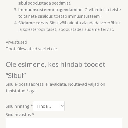
sibul soodustada seedimist.
Immuunsüsteemi tugevdamine
: C-vitamiini ja teiste
toitainete sisaldus toetab immuunsüsteemi.
Südame tervis
: Sibul võib aidata alandada vererõhku
ja kolesterooli taset, soodustades südame tervist.
Arvustused
Tooteülevaateid veel ei ole.
Ole esimene, kes hindab toodet
“Sibul”
Sinu e-postiaadressi ei avaldata.
Nõutavad väljad on
tähistatud
*
-ga
Sinu hinnang
*
Sinu arvustus
*