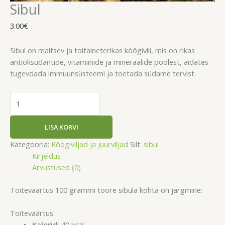
Sibul
3.00
€
Sibul on maitsev ja toitaineterikas köögivili, mis on rikas
antioksüdantide, vitamiinide ja mineraalide poolest, aidates
tugevdada immuunsüsteemi ja toetada südame tervist.
LISA KORVI
Kategooria:
Köögiviljad ja juurviljad
Silt:
sibul
Kirjeldus
Arvustused (0)
Toiteväärtus 100 grammi toore sibula kohta on järgmine:
Toiteväärtus:
Kalorid:
40 kcal