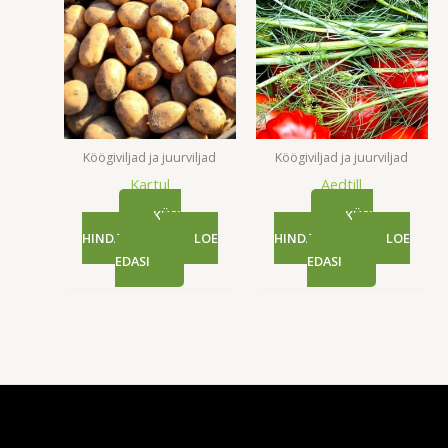
Köögiviljad ja juurviljad
Köögiviljad ja juurviljad
Kartul
Aedtill
KÜSI
KÜSI
HINDA
LOE
HINDA
LOE
EDASI
EDASI