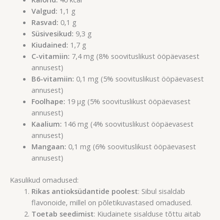
Valgud:
1,1 g
Rasvad:
0,1 g
Süsivesikud:
9,3 g
Kiudained:
1,7 g
C-vitamiin:
7,4 mg (8% soovituslikust ööpäevasest
annusest)
B6-vitamiin:
0,1 mg (5% soovituslikust ööpäevasest
annusest)
Foolhape:
19 µg (5% soovituslikust ööpäevasest
annusest)
Kaalium:
146 mg (4% soovituslikust ööpäevasest
annusest)
Mangaan:
0,1 mg (6% soovituslikust ööpäevasest
annusest)
Kasulikud omadused:
Rikas antioksüdantide poolest
: Sibul sisaldab
flavonoide, millel on põletikuvastased omadused.
Toetab seedimist
: Kiudainete sisalduse tõttu aitab