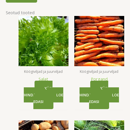
Seotud tooted
Köögiviljad ja juurviljad
Köögiviljad ja juurviljad
Salat
Porgand
KÜSI
KÜSI
HINDA
LOE
HINDA
LOE
EDASI
EDASI