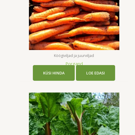
Köögiviljad ja juurviljad
Porgand
KÜSI HINDA
LOE EDASI