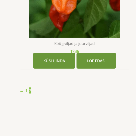
Köögiviljad ja juurviljad
Tšilli
KÜSI HINDA
LOE EDASI
←
1
2