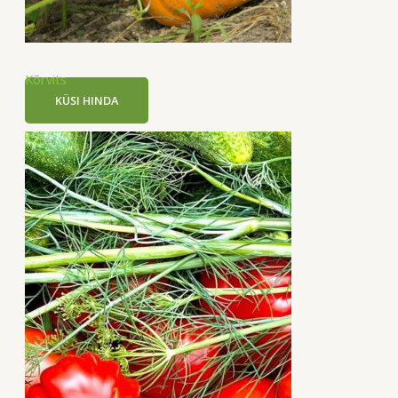
Kõrvits
KÜSI HINDA