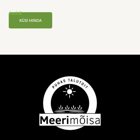
Aedtill
KÜSI HINDA