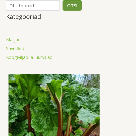
OTSI
Kategooriad
Marjad
Suvelilled
Köögiviljad ja juurviljad