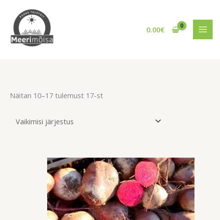
Skip
O
to
t
content
0.00
€
s
i
Näitan 10–17 tulemust 17-st