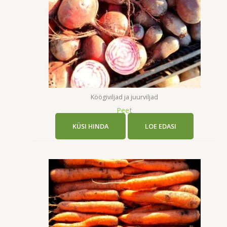
Köögiviljad ja juurviljad
Peet
KÜSI HINDA
LOE EDASI