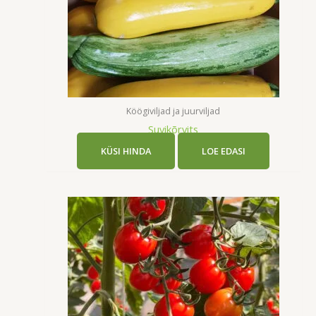
Köögiviljad ja juurviljad
Suvikõrvits
KÜSI HINDA
LOE EDASI