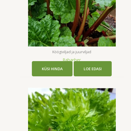
Köögiviljad ja juurviljad
Rabarber
KÜSI HINDA
LOE EDASI