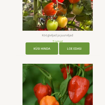
Köögiviljad ja juurviljad
Tomat
KÜSI HINDA
LOE EDASI