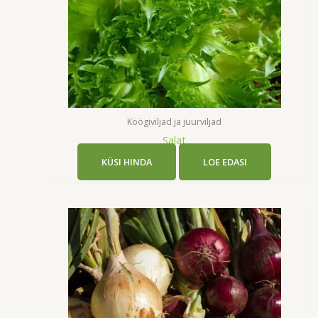
Köögiviljad ja juurviljad
Salat
KÜSI HINDA
LOE EDASI