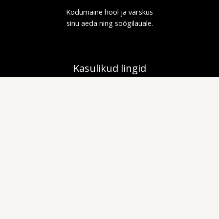
Kodumaine hool ja värskus
sinu aeda ning söögilauale.
Kasulikud lingid
Privaatsuspoliitika
Müügitingimused
Kiirlingid
Meist
Pood
Kontakt