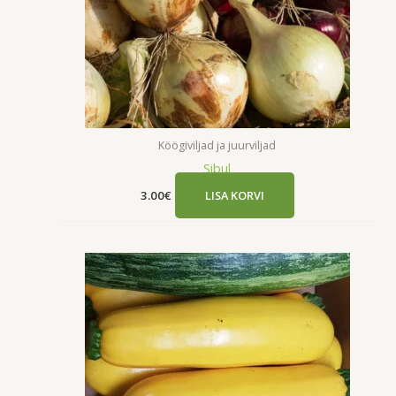
Köögiviljad ja juurviljad
Sibul
3.00
€
LISA KORVI